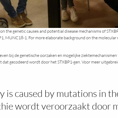
 on the genetic causes and potential disease mechanisms of STXBP1
XBP1, MUNC18-1. For more elaborate background on the molecular 
even bij de genetische oorzaken en mogelijke ziektemechanismen
it dat gecodeerd wordt door het STXBP1-gen. Voor meer uitgebre
 is caused by mutations in t
ie wordt veroorzaakt door m