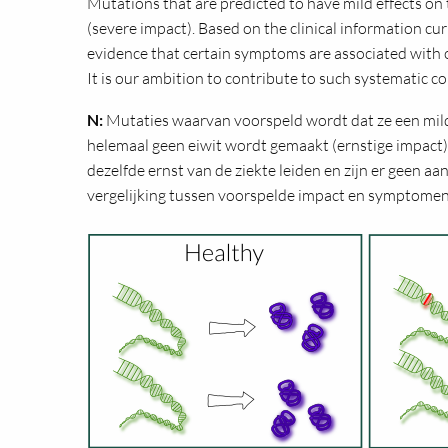
Mutations that are predicted to have mild effects on t
(severe impact). Based on the clinical information cu
evidence that certain symptoms are associated with 
It is our ambition to contribute to such systematic c
N:
Mutaties waarvan voorspeld wordt dat ze een mild
helemaal geen eiwit wordt gemaakt (ernstige impact)
dezelfde ernst van de ziekte leiden en zijn er geen
vergelijking tussen voorspelde impact en symptomen v