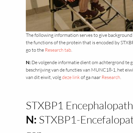
The following information serves to give background
the functions of the protein that is encoded by ST
go to the
Research tab
.
N:
De volgende informatie dient om achtergrond te g
beschrijving van de functies van MUNC18-1, het eiw
van dit eiwit, volg
deze link
of ga naar
Research
.
STXBP1 Encephalopathy
N:
STXBP1-Encefalopath