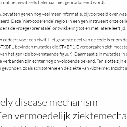
jn dat het eiwit zelfs helemaal niet geproduceerd wordt.
, bevatten genen nog veel meer informatie, bijvoorbeeld over waa
erd. Deze “niet-coderende” regio’s in een gen instrueert onze ce
dens de vroege (prenatale) ontwikkeling tot en met latere leeftijd.
n codeert voor een eiwit. Het grootste deel van de code is er om d
 STXBP1 bevinden mutaties die STXBP1-E veroorzaken zich meestal i
an het gen (zie bovenstaande figuur). Daarnaast zijn mutaties in
 verbanden zijn echter nog onvoldoende bekend. Ten slotte zijn e
nden, zoals schizofrenie en de ziekte van Alzheimer. Inzicht in
ikely disease mechanism
 Een vermoedelijk ziektemech