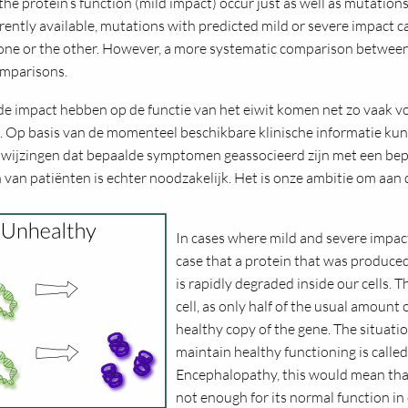
he protein’s function (mild impact) occur just as well as mutations
rrently available, mutations with predicted mild or severe impact c
one or the other. However, a more systematic comparison between
omparisons.
e impact hebben op de functie van het eiwit komen net zo vaak v
. Op basis van de momenteel beschikbare klinische informatie kun
 aanwijzingen dat bepaalde symptomen geassocieerd zijn met een be
an patiënten is echter noodzakelijk. Het is onze ambitie om aan de
In cases where mild and severe impact
case that a protein that was produced
is rapidly degraded inside our cells. T
cell, as only half of the usual amount
healthy copy of the gene. The situati
maintain healthy functioning is called
Encephalopathy, this would mean tha
not enough for its normal function in 