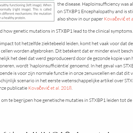
the disease. Haploinsufficiency was al
on STXBP1 Encephalopathy and is still
also show in our paper
Kovačević et a
nd how genetic mutations in STXBP1 lead to the clinical symptoms.
impact tot hetzelfde ziektebeeld leiden, komt het vaak voor dat d
 cellen worden afgebroken. Dit betekent dat er minder eiwit beschik
amelijk het deel dat werd geproduceerd door de gezonde kopie van 
ioneren, wordt ‘haploinsufficiëntie’ genoemd. In het geval van STX
nde is voor zijn normale functie in onze zenuwcellen en dat dit ve
chijnlijk scenario in het eerste wetenschappelijke artikel over ST
onze publicatie
Kovačević et al. 2018
.
s om te begrijpen hoe genetische mutaties in STXBP1 leiden tot d