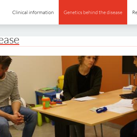
Clinical information
Genetics behind the disease
Re
sease